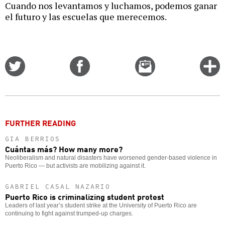
Cuando nos levantamos y luchamos, podemos ganar
el futuro y las escuelas que merecemos.
Share
Share
Email
C
on
on
this
f
Twitter
Facebook
story
o
FURTHER READING
GIA BERRIOS
Cuántas más? How many more?
Neoliberalism and natural disasters have worsened gender-based violence in
Puerto Rico — but activists are mobilizing against it.
GABRIEL CASAL NAZARIO
Puerto Rico is criminalizing student protest
Leaders of last year’s student strike at the University of Puerto Rico are
continuing to fight against trumped-up charges.