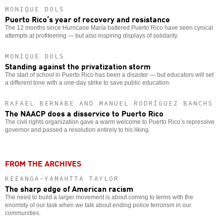
MONIQUE DOLS
Puerto Rico’s year of recovery and resistance
The 12 months since Hurricane María battered Puerto Rico have seen cynical
attempts at profiteering — but also inspiring displays of solidarity.
MONIQUE DOLS
Standing against the privatization storm
The start of school in Puerto Rico has been a disaster — but educators will set
a different tone with a one-day strike to save public education.
RAFAEL BERNABE AND MANUEL RODRÍGUEZ BANCHS
The NAACP does a disservice to Puerto Rico
The civil rights organization gave a warm welcome to Puerto Rico’s repressive
governor and passed a resolution entirely to his liking.
FROM THE ARCHIVES
KEEANGA-YAMAHTTA TAYLOR
The sharp edge of American racism
The need to build a larger movement is about coming to terms with the
enormity of our task when we talk about ending police terrorism in our
communities.