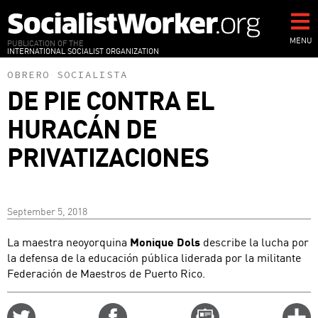
Skip
to
main
MENU
PUBLICATION OF THE
INTERNATIONAL SOCIALIST ORGANIZATION
content
OBRERO SOCIALISTA
DE PIE CONTRA EL
HURACÁN DE
PRIVATIZACIONES
September 5, 2018
La maestra neoyorquina
Monique Dols
describe la lucha por
la defensa de la educación pública liderada por la militante
Federación de Maestros de Puerto Rico.
Share
Share
Email
C