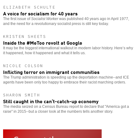
ELIZABETH SCHULTE
A voice for socialism for 40 years
The first issue of
Socialist Worker
was published 40 years ago in April 1977,
and the need for a revolutionary socialist press is still key today.
KRISTEN SHEETS
Inside the #MeToo revolt at Google
It may be the biggest international walkout in modern labor history. Here’s why
it happened, how it happened and what it tells us.
NICOLE COLSON
Inflicting terror on immigrant communities
The Trump administration is speeding up the deportation machine--and ICE
agents have been only too happy to embrace their racist marching orders.
SHARON SMITH
Still caught in the can’t-catch-up economy
The media seized on a Census Bureau report to declare that "America got a
raise" in 2015--but a closer look at the numbers tells another story.